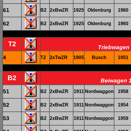
61
B2
2xBwZR
1925
Oldenburg
1960
62
B2
2xBwZR
1925
Oldenburg
1960
T2
Triebwagen 
4
T2
2xTwZR
1905
Busch
1951
B2
Beiwagen 1
51
B2
2xBwZR
1911
Nordwaggon
1958
52
B2
2xBwZR
1911
Nordwaggon
1954
53
B2
2xBwZR
1911
Nordwaggon
1959