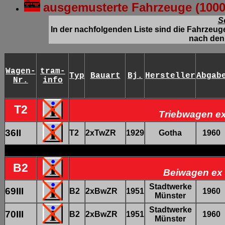
ausgemusterte Fahrzeuge (100
S
In der nachfolgenden Liste sind die Fahrzeu
nach
de
Wagen-
tram-
Typ
Bauart
Bj.
Hersteller
Abgab
Nr.
info
T2
Triebwagen ex
36II
T2
2xTwZR
1929
Gotha
1960
B2
Beiwagen ex 
Stadtwerke
69III
B2
2xBwZR
1951
1960
Münster
Stadtwerke
70III
B2
2xBwZR
1951
1960
Münster