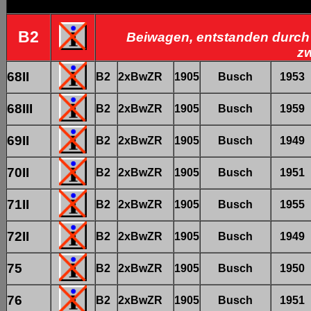
B2
Beiwagen, entstanden durch
z
68II
B2
2xBwZR
1905
Busch
1953
68III
B2
2xBwZR
1905
Busch
1959
69II
B2
2xBwZR
1905
Busch
1949
70II
B2
2xBwZR
1905
Busch
1951
71II
B2
2xBwZR
1905
Busch
1955
72II
B2
2xBwZR
1905
Busch
1949
75
B2
2xBwZR
1905
Busch
1950
76
B2
2xBwZR
1905
Busch
1951