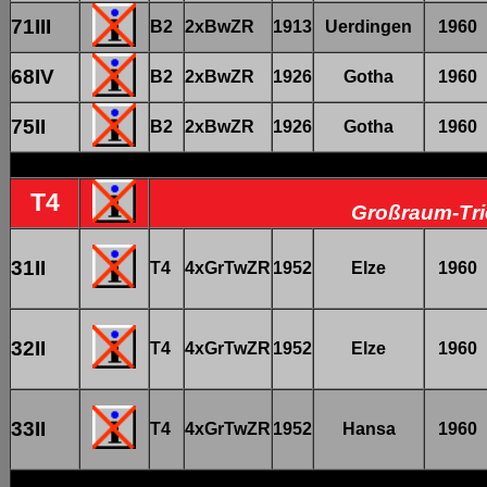
71III
B2
2xBwZR
1913
Uerdingen
1960
68IV
B2
2xBwZR
1926
Gotha
1960
75II
B2
2xBwZR
1926
Gotha
1960
T4
Großraum-Tri
31II
T4
4xGrTwZR
1952
Elze
1960
32II
T4
4xGrTwZR
1952
Elze
1960
33II
T4
4xGrTwZR
1952
Hansa
1960