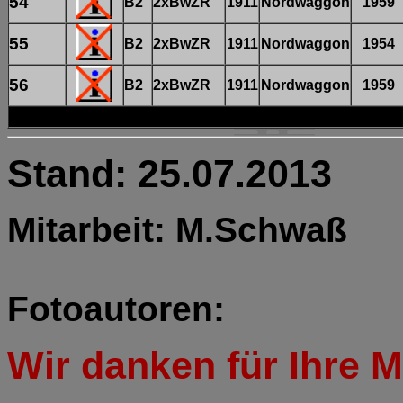
54
B2
2xBwZR
1911
Nordwaggon
1959
55
B2
2xBwZR
1911
Nordwaggon
1954
56
B2
2xBwZR
1911
Nordwaggon
1959
Stand: 25.07.2013
Mitarbeit: M.Schwaß
Fotoautoren:
Wir danken für Ihre Mi