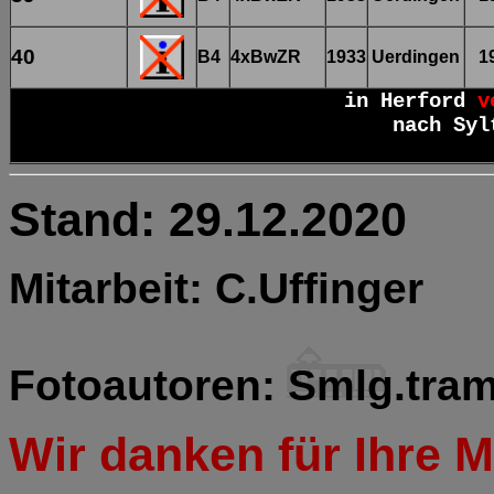
40
B4
4xBwZR
1933
Uerdingen
1
in Herford
v
nach Syl
Stand: 29.12.2020
Mitarbeit: C.Uffinger
Fotoautoren: Smlg.tram-
Wir danken für Ihre Mi