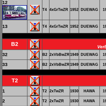
12
T4
4xGrTwZR
1952
DUEWAG
1
13
T4
4xGrTwZR
1952
DUEWAG
1
B2
Ver
32
B2
2xVbBwZR
1949
DUEWAG
1
33
B2
2xVbBwZR
1949
DUEWAG
1
T2
1
T2
2xTwZR
1930
HAWA
1
2
T2
2xTwZR
1930
HAWA
1