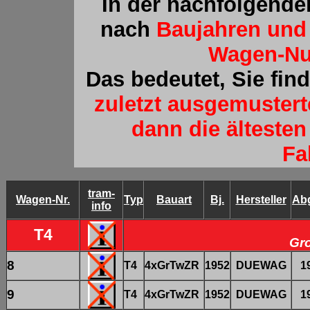
In der nachfolgende
nach
Baujahren und
Wagen-N
Das bedeutet, Sie fin
zuletzt ausgemuster
dann die älteste
Fa
tram-
Wagen-Nr.
Typ
Bauart
Bj.
Hersteller
Ab
info
T4
Gr
8
T4
4xGrTwZR
1952
DUEWAG
1
9
T4
4xGrTwZR
1952
DUEWAG
1