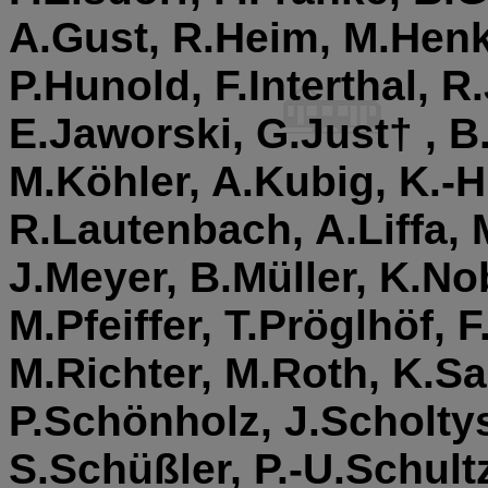
A.Gust, R.Heim, M.Henke
P.Hunold, F.Interthal, 
E.Jaworski, G.Just† , B
M.Köhler, A.Kubig, K.-H
R.Lautenbach, A.Liffa, 
J.Meyer, B.Müller, K.No
M.Pfeiffer, T.Pröglhöf, 
M.Richter, M.Roth, K.S
P.Schönholz, J.Scholty
S.Schüßler, P.-U.Schult