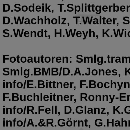
D.Sodeik, T.Splittgerber
D.Wachholz, T.Walter, 
S.Wendt, H.Weyh, K.Wi
Fotoautoren: Smlg.tram-
Smlg.BMB/D.A.Jones, K
info/E.Bittner, F.Bochy
F.Buchleitner, Ronny-Er
info/R.Fell, D.Glanz, K
info/A.&R.Görnt, G.Hah