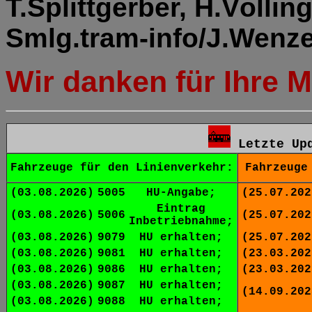
T.Splittgerber, H.Völli
Smlg.tram-info/J.Wenze
Wir danken für Ihre Mi
Letzte Up
Fahrzeuge für den Linienverkehr:
Fahrzeuge
(03.08.2026)
5005
HU-Angabe;
(25.07.202
Eintrag
(03.08.2026)
5006
(25.07.202
Inbetriebnahme;
(03.08.2026)
9079
HU erhalten;
(25.07.202
(03.08.2026)
9081
HU erhalten;
(23.03.202
(03.08.2026)
9086
HU erhalten;
(23.03.202
(03.08.2026)
9087
HU erhalten;
(14.09.202
(03.08.2026)
9088
HU erhalten;