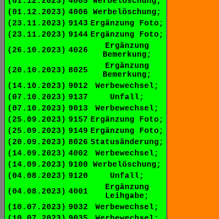
(01.12.2023)
4005
Werbelöschung;
(01.12.2023)
4006
Werbelöschung;
(23.11.2023)
9143
Ergänzung Foto;
(23.11.2023)
9144
Ergänzung Foto;
Ergänzung
(26.10.2023)
4026
Bemerkung;
Ergänzung
(20.10.2023)
8025
Bemerkung;
(14.10.2023)
9012
Werbewechsel;
(07.10.2023)
9137
Unfall;
(07.10.2023)
9013
Werbewechsel;
(25.09.2023)
9157
Ergänzung Foto;
(25.09.2023)
9149
Ergänzung Foto;
(20.09.2023)
8026
Statusänderung;
(14.09.2023)
4002
Werbewechsel;
(14.09.2023)
9100
Werbelöschung;
(04.08.2023)
9120
Unfall;
Ergänzung
(04.08.2023)
4001
Leihgabe;
(10.07.2023)
9032
Werbewechsel;
(10.07.2023)
9035
Werbewechsel;