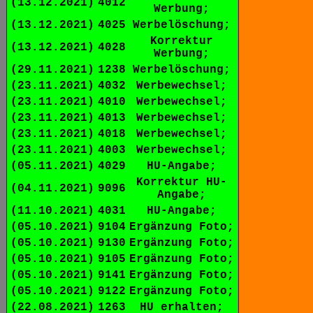
(13.12.2021)
4012
Werbung;
(13.12.2021)
4025
Werbelöschung;
Korrektur
(13.12.2021)
4028
Werbung;
(29.11.2021)
1238
Werbelöschung;
(23.11.2021)
4032
Werbewechsel;
(23.11.2021)
4010
Werbewechsel;
(23.11.2021)
4013
Werbewechsel;
(23.11.2021)
4018
Werbewechsel;
(23.11.2021)
4003
Werbewechsel;
(05.11.2021)
4029
HU-Angabe;
Korrektur HU-
(04.11.2021)
9096
Angabe;
(11.10.2021)
4031
HU-Angabe;
(05.10.2021)
9104
Ergänzung Foto;
(05.10.2021)
9130
Ergänzung Foto;
(05.10.2021)
9105
Ergänzung Foto;
(05.10.2021)
9141
Ergänzung Foto;
(05.10.2021)
9122
Ergänzung Foto;
(22.08.2021)
1263
HU erhalten;